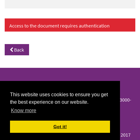
Access to the document requires authentication
Back
North/South Library
This website uses cookies to ensure you get
Colégio de S. Jerónimo, Largo D. Dinis, Apartado 3087, 3000-
the best experience on our website.
995 Coimbra
Know more
Telephone :
239 855 571
Got it!
E-mail :
biblioteca@ces.uc.pt
Centro de Estudos Sociais © 2017