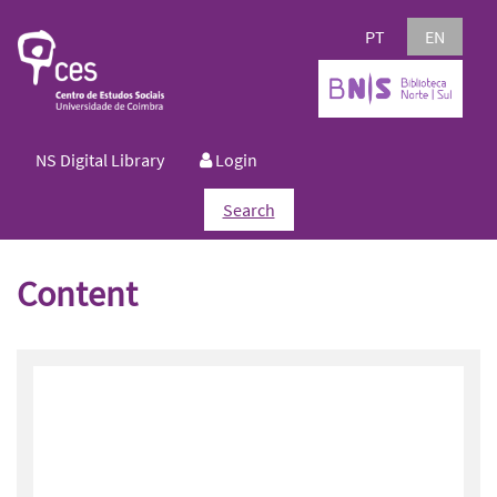
PT
EN
NS Digital Library
Login
Search
Content