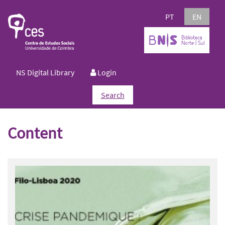
PT
EN
NS Digital Library
Login
Search
Content