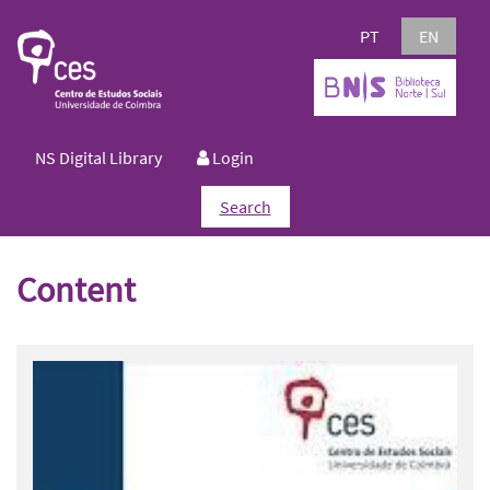
PT
EN
NS Digital Library
Login
Search
Content