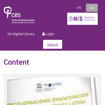
PT
EN
NS Digital Library
Login
Search
Content