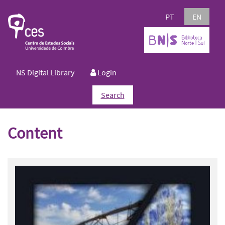
PT
EN
NS Digital Library
Login
Search
Content