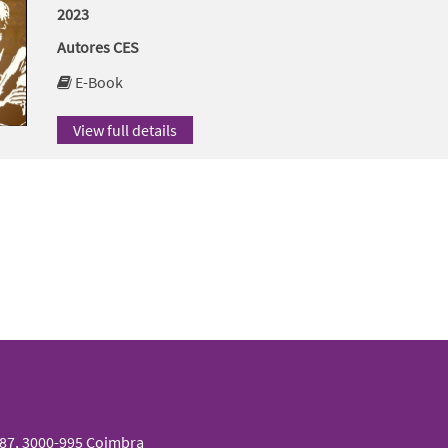
2023
Autores CES
E-Book
View full details
087, 3000-995 Coimbra