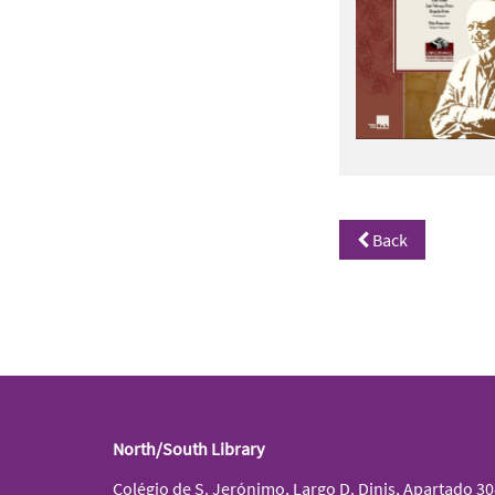
Back
North/South Library
Colégio de S. Jerónimo, Largo D. Dinis, Apartado 3