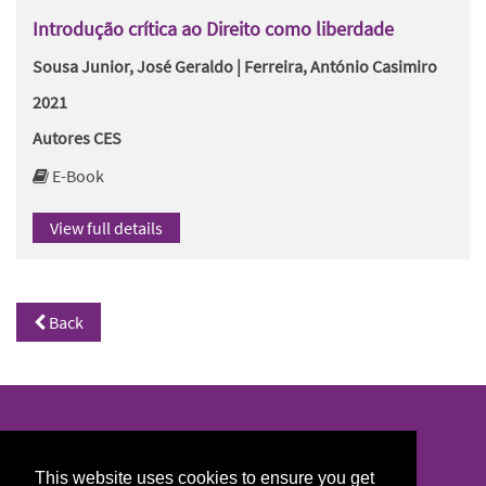
Introdução crítica ao Direito como liberdade
Sousa Junior, José Geraldo | Ferreira, António Casimiro
2021
Autores CES
E-Book
View full details
Back
North/South Library
This website uses cookies to ensure you get