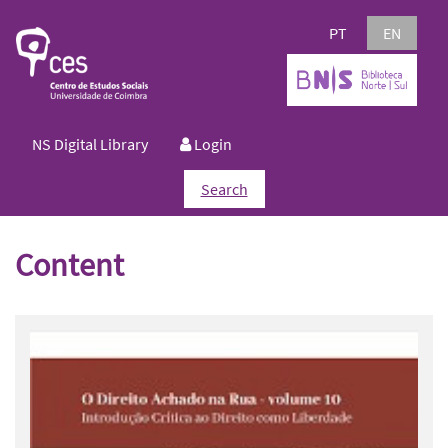
PT
EN
NS Digital Library
Login
Search
Content