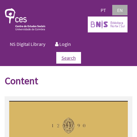
PT
EN
NS Digital Library
Login
Search
Content