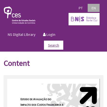
PT
EN
NS Digital Library
Login
Search
Content