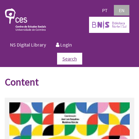
PT
EN
NS Digital Library
Login
Search
Content