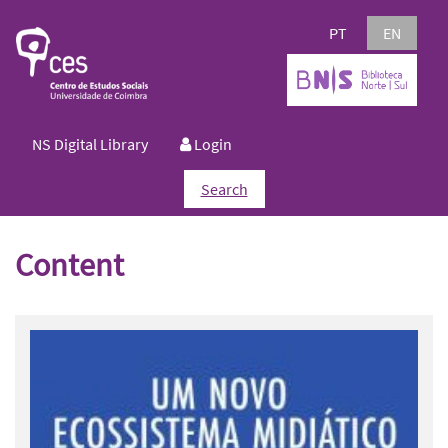
PT
EN
NS Digital Library
Login
Search
Content