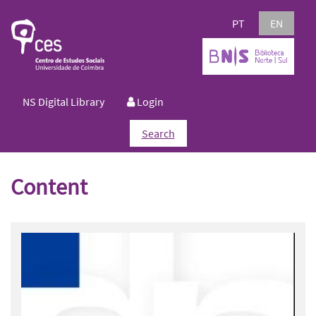
PT
EN
NS Digital Library
Login
Search
Content