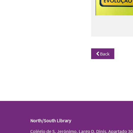
Back
North/South Library
Colégio de S. Jerónimo, Largo D. Dinis, Apartado 3