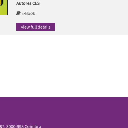
Autores CES
E-Book
View full details
087, 3000-995 Coimbra