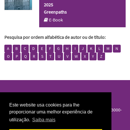
2025
Greenpaths
E-Book
Pesquisa por ordem alfabética de autor ou de título:
A
B
C
D
E
F
G
H
I
J
K
L
M
N
O
P
Q
R
S
T
U
V
W
X
Y
Z
Biblioteca Norte/Sul
Este website usa cookies para lhe
Colégio de S. Jerónimo, Largo D. Dinis, Apartado 3087, 3000-
proporcionar uma melhor experiência de
995 Coimbra
utilização.
Saiba mais
Telefone :
239 855 571