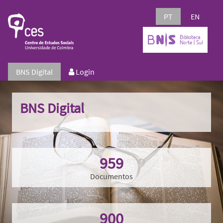
PT
EN
BNS Digital
Login
BNS Digital
959
Documentos
900