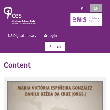
PT
EN
NS Digital Library
Login
Search
Content