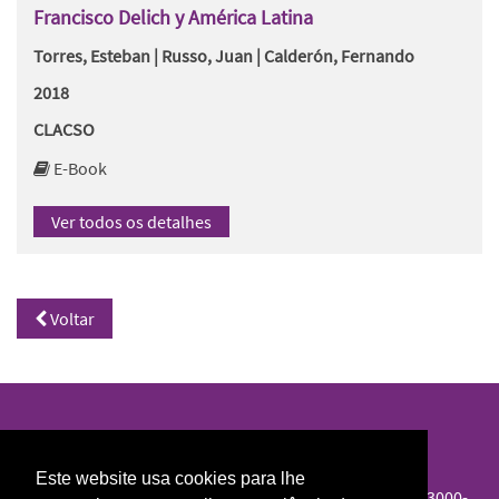
Francisco Delich y América Latina
Torres, Esteban | Russo, Juan | Calderón, Fernando
2018
CLACSO
E-Book
Ver todos os detalhes
Voltar
Biblioteca Norte/Sul
Este website usa cookies para lhe
Colégio de S. Jerónimo, Largo D. Dinis, Apartado 3087, 3000-