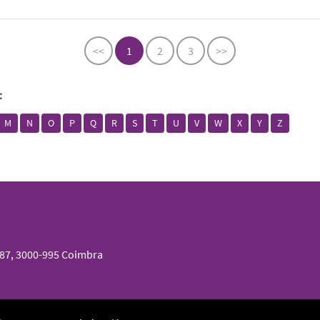
<<
1
2
3
>>
:
M
N
O
P
Q
R
S
T
U
V
W
X
Y
Z
087, 3000-995 Coimbra