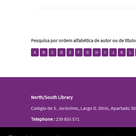
Pesquisa por ordem alfabética de autor ou de título
A
B
C
D
E
F
G
H
I
J
K
L
North/South Library
Colégio de S. Jerónimo, Largo D. Dinis, Apartado 3
Telephone :
239 855 571
E-mail :
biblioteca@ces.uc.pt