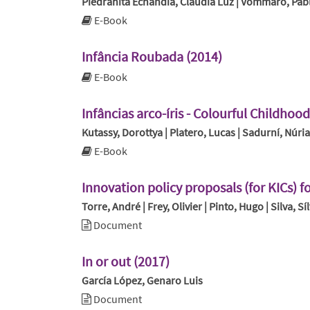
Piedrahita Echandía, Claudia Luz | Vommaro, Pablo
E-Book
Infância Roubada (2014)
E-Book
Infâncias arco-íris - Colourful Childhood
Kutassy, Dorottya | Platero, Lucas | Sadurní, Núria
E-Book
Innovation policy proposals (for KICs) f
Torre, André | Frey, Olivier | Pinto, Hugo | Silva, S
Document
In or out (2017)
García López, Genaro Luis
Document