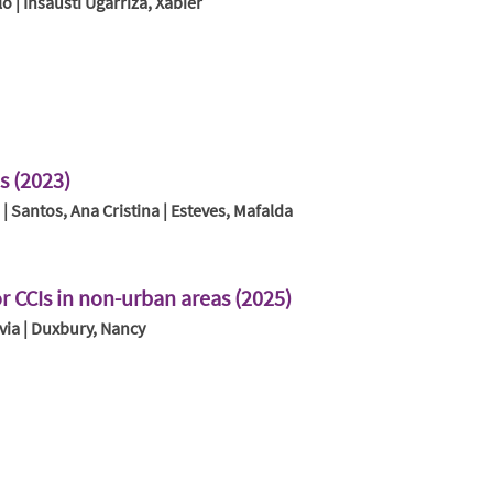
 | Insausti Ugarriza, Xabier
s (2023)
 | Santos, Ana Cristina | Esteves, Mafalda
or CCIs in non-urban areas (2025)
ílvia | Duxbury, Nancy