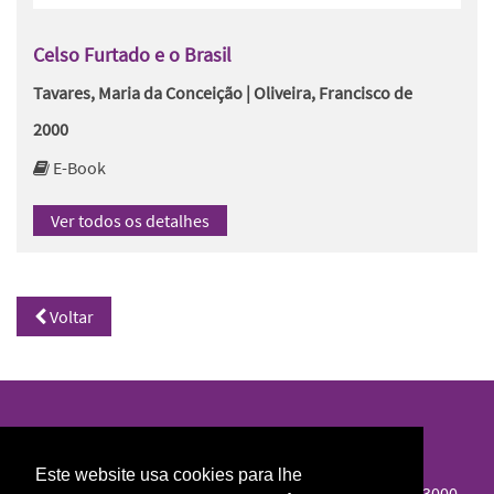
Celso Furtado e o Brasil
Tavares, Maria da Conceição | Oliveira, Francisco de
2000
E-Book
Ver todos os detalhes
Voltar
Biblioteca Norte/Sul
Este website usa cookies para lhe
Colégio de S. Jerónimo, Largo D. Dinis, Apartado 3087, 3000-