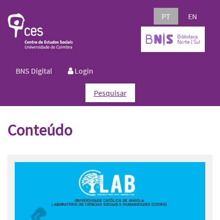
PT
EN
BNS Digital
Login
Pesquisar
Conteúdo