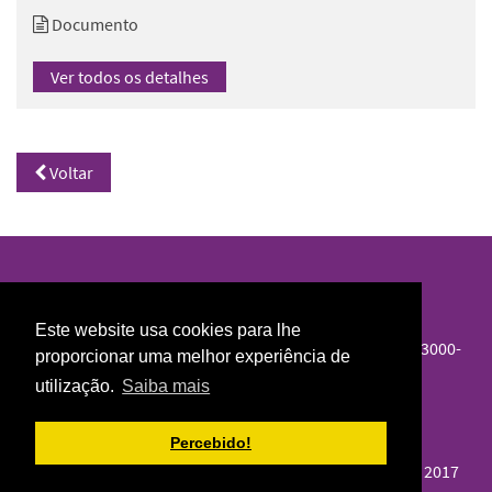
Documento
Ver todos os detalhes
Voltar
Biblioteca Norte/Sul
Este website usa cookies para lhe
Colégio de S. Jerónimo, Largo D. Dinis, Apartado 3087, 3000-
proporcionar uma melhor experiência de
995 Coimbra
utilização.
Saiba mais
Telefone :
239 855 571
Percebido!
E-mail :
biblioteca@ces.uc.pt
Centro de Estudos Sociais © 2017