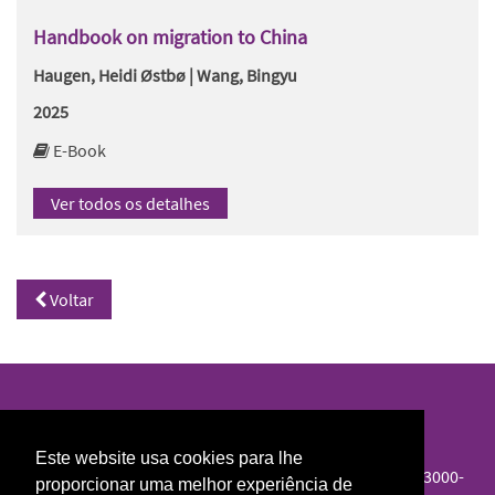
Handbook on migration to China
Haugen, Heidi Østbø | Wang, Bingyu
2025
E-Book
Ver todos os detalhes
Voltar
Biblioteca Norte/Sul
Este website usa cookies para lhe
Colégio de S. Jerónimo, Largo D. Dinis, Apartado 3087, 3000-
proporcionar uma melhor experiência de