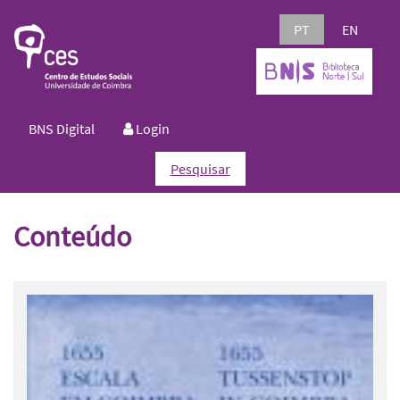
PT
EN
BNS Digital
Login
Pesquisar
Conteúdo