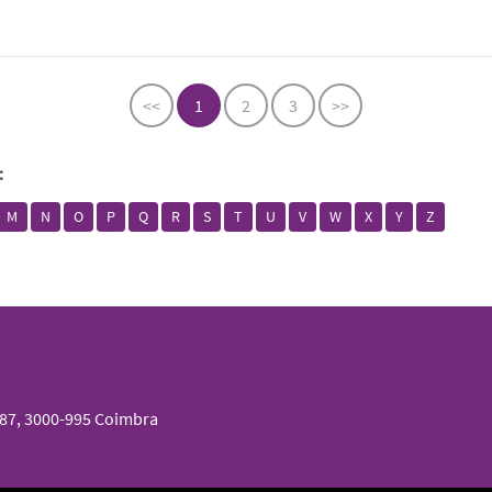
<<
1
2
3
>>
:
M
N
O
P
Q
R
S
T
U
V
W
X
Y
Z
087, 3000-995 Coimbra