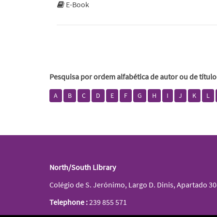
E-Book
Pesquisa por ordem alfabética de autor ou de título
A
B
C
D
E
F
G
H
I
J
K
L
North/South Library
Colégio de S. Jerónimo, Largo D. Dinis, Apartado 3
Telephone :
239 855 571