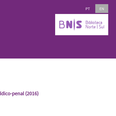
PT
EN
rídico-penal (2016)