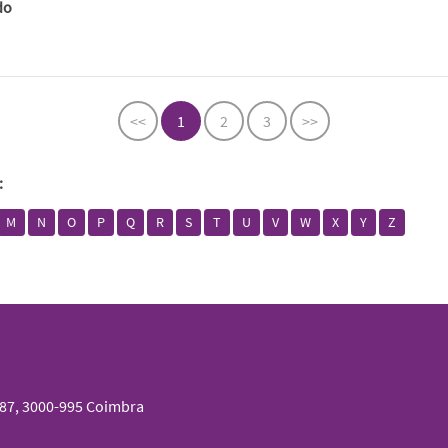
do
<<
1
2
3
>>
:
M
N
O
P
Q
R
S
T
U
V
W
X
Y
Z
087, 3000-995 Coimbra