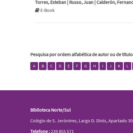
Torres, Esteban | Russo, Juan | Calderón, Fernan
E-Book
Pesquisa por ordem alfabética de autor ou de título
A
B
C
D
E
F
G
H
I
J
K
L
Biblioteca Norte/Sul
Colégio de S. Jerónimo, Largo D. Dinis, Apartado 3
Telefone :
239 855 571